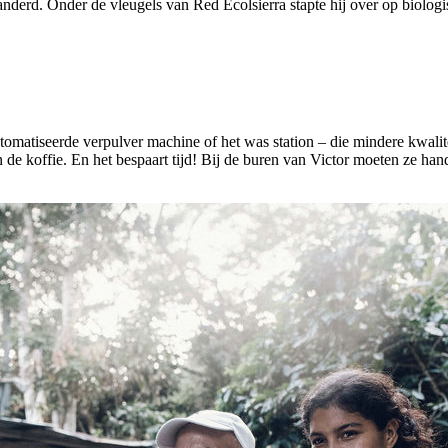
eranderd. Onder de vleugels van Red Ecolsierra stapte hij over op biolo
tomatiseerde verpulver machine of het was station – die mindere kwalit
an de koffie. En het bespaart tijd! Bij de buren van Victor moeten ze h