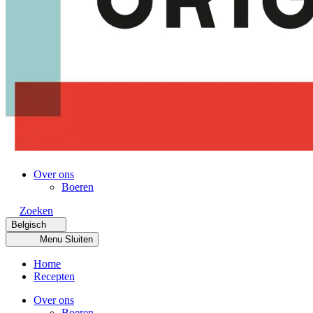
Over ons
Boeren
Zoeken
Belgisch
Menu
Sluiten
Home
Recepten
Over ons
Boeren