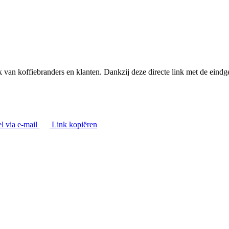
an koffiebranders en klanten. Dankzij deze directe link met de eindgeb
l via e-mail
Link kopiëren