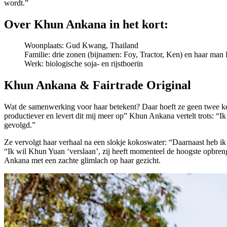
wordt.”
Over Khun Ankana in het kort:
Woonplaats: Gud Kwang, Thailand
Familie: drie zonen (bijnamen: Foy, Tractor, Ken) en haar m
Werk: biologische soja- en rijstboerin
Khun Ankana & Fairtrade Original
Wat de samenwerking voor haar betekent? Daar hoeft ze geen twee keer
productiever en levert dit mij meer op” Khun Ankana vertelt trots: “I
gevolgd.”
Ze vervolgt haar verhaal na een slokje kokoswater: “Daarnaast heb ik 
“Ik wil Khun Yuan ‘verslaan’, zij heeft momenteel de hoogste opbreng
Ankana met een zachte glimlach op haar gezicht.