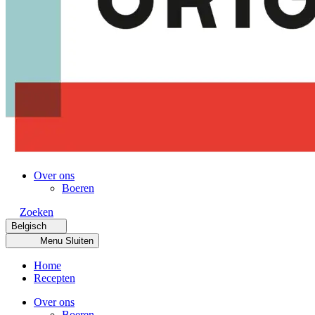
Over ons
Boeren
Zoeken
Belgisch
Menu
Sluiten
Home
Recepten
Over ons
Boeren