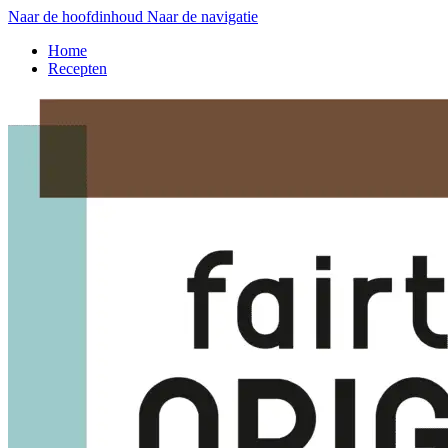
Naar de hoofdinhoud
Naar de navigatie
Home
Recepten