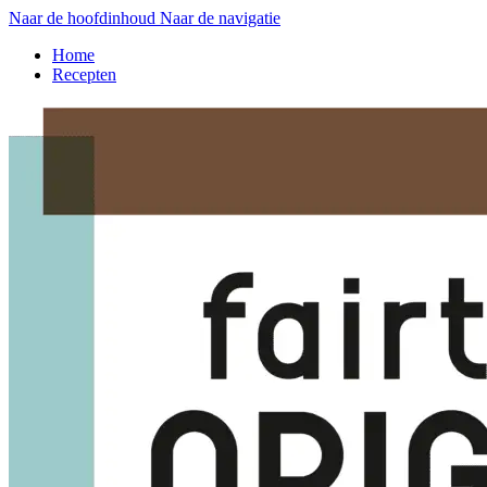
Naar de hoofdinhoud
Naar de navigatie
Home
Recepten