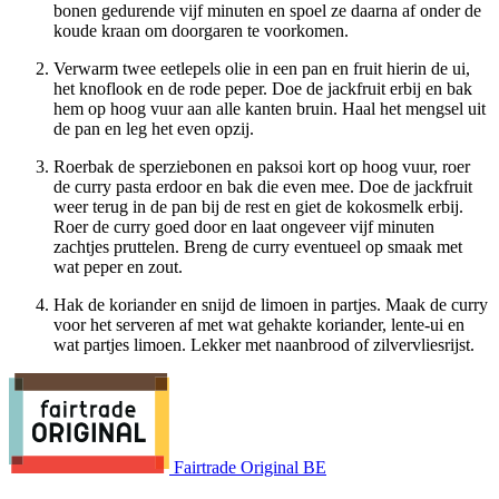
bonen gedurende vijf minuten en spoel ze daarna af onder de
koude kraan om doorgaren te voorkomen.
Verwarm twee eetlepels olie in een pan en fruit hierin de ui,
het knoflook en de rode peper. Doe de jackfruit erbij en bak
hem op hoog vuur aan alle kanten bruin. Haal het mengsel uit
de pan en leg het even opzij.
Roerbak de sperziebonen en paksoi kort op hoog vuur, roer
de curry pasta erdoor en bak die even mee. Doe de jackfruit
weer terug in de pan bij de rest en giet de kokosmelk erbij.
Roer de curry goed door en laat ongeveer vijf minuten
zachtjes pruttelen. Breng de curry eventueel op smaak met
wat peper en zout.
Hak de koriander en snijd de limoen in partjes. Maak de curry
voor het serveren af met wat gehakte koriander, lente-ui en
wat partjes limoen. Lekker met naanbrood of zilvervliesrijst.
Fairtrade Original BE