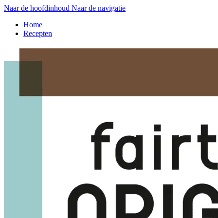
Naar de hoofdinhoud
Naar de navigatie
Home
Recepten