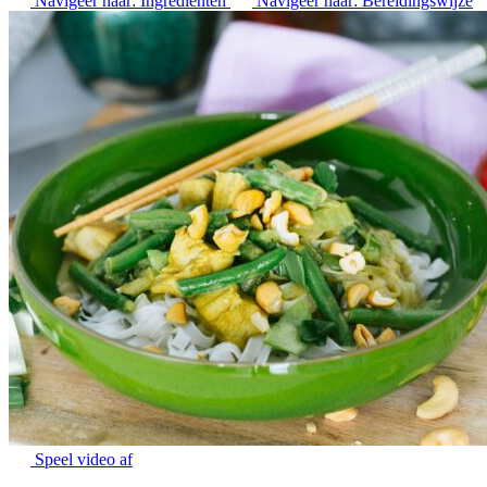
Navigeer naar:
Ingrediënten
Navigeer naar:
Bereidingswijze
Speel video af